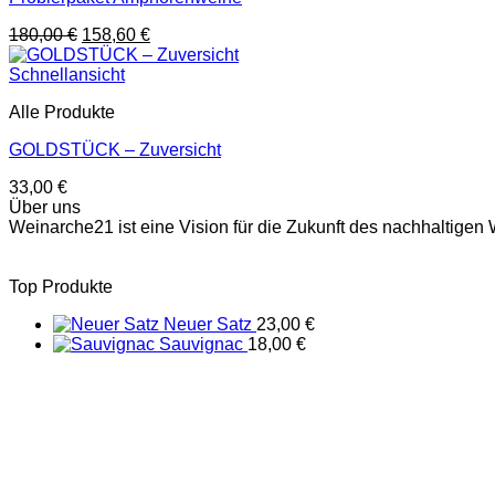
Ursprünglicher
Aktueller
180,00
€
158,60
€
Preis
Preis
war:
ist:
Schnellansicht
180,00 €
158,60 €.
Alle Produkte
GOLDSTÜCK – Zuversicht
33,00
€
Über uns
Weinarche21 ist eine Vision für die Zukunft des nachhaltig
Top Produkte
Neuer Satz
23,00
€
Sauvignac
18,00
€