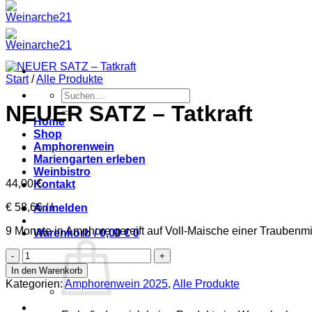
Start
/
Alle Produkte
Suchen
nach:
NEUER SATZ – Tatkraft
Home
Shop
Amphorenwein
Mariengarten erleben
Weinbistro
44,00
€
Kontakt
€ 58,66 / l
Anmelden
9 Monate in Amphore gereift auf Voll-Maische einer Traubenm
Warenkorb /
0,00
€
0
NEUER
SATZ
In den Warenkorb
–
Kategorien:
Amphorenwein 2025
,
Alle Produkte
Tatkraft
Menge