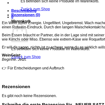
Es befinden sich keine Produkte im Warenkorb.
Zurück zum Shop
Beschreibung
Rezensionen (0)
0
Warenkorb
Ein Wein voller Energie. Ungefiltert. Ungebremst. Wach mach
einen Rotwein-Eindruck. Durch den langen Maischekontakt ha
Beim Essen braucht er Partner, die in der Lage sind mit sein
wie Kimchi oder Miso. Ebenso wie extrem-Käse wie Roquefort 
Er will dir sagen, nichts ist zu schwer, wenn du es wirklich wills
Es befinden sich keine Produkte im Warenkorb.
WeinGeist:
Zurück zum Shop
Beginne. Jetzt.
👉 Für Entscheidungen und Aufbruch
Rezensionen
Es gibt noch keine Rezensionen.
Schreibe die erste Rezension für „NEUER SATZ 