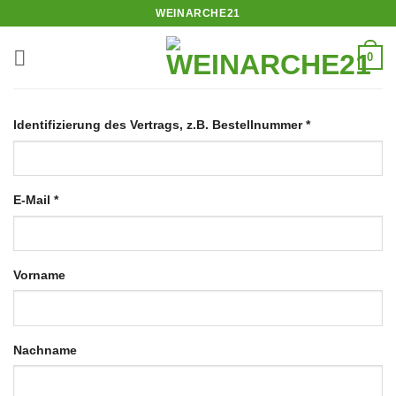
Zum
WEINARCHE21
Inhalt
springen
0
Identifizierung des Vertrags, z.B. Bestellnummer
*
E-Mail
*
E-
Vorname
Mail
(wiederholen)
*
Nachname