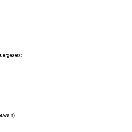
uergesetz:
bt.wein)