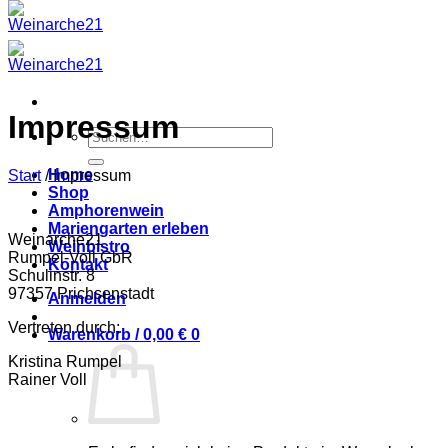
Impressum
Suchen
nach:
Home
Start
/
Impressum
Shop
Amphorenwein
Mariengarten erleben
Weinarche21
Weinbistro
Rumpel-Voll GbR
Kontakt
Schulinstr. 8
97357 Prichsenstadt
Anmelden
Vertreten durch:
Warenkorb /
0,00
€
0
Kristina Rumpel
Rainer Voll