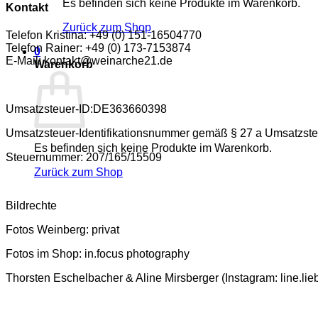
Es befinden sich keine Produkte im Warenkorb.
Kontakt
Zurück zum Shop
Telefon Kristina: +49 (0) 151-16504770
Telefon Rainer: +49 (0) 173-7153874
0
E-Mail: kontakt@weinarche21.de
Warenkorb
Umsatzsteuer-ID:DE363660398
Umsatzsteuer-Identifikationsnummer gemäß § 27 a Umsatzste
Es befinden sich keine Produkte im Warenkorb.
Steuernummer: 207/165/15509
Zurück zum Shop
Bildrechte
Fotos Weinberg: privat
Fotos im Shop: in.focus photography
Thorsten Eschelbacher & Aline Mirsberger (Instagram: line.lie