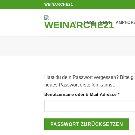
Zum
WEINARCHE21
Inhalt
springen
HOME
SHOP
AMPHOR
Hast du dein Passwort vergessen? Bitte gi
neues Passwort erstellen kannst.
Erforde
Benutzername oder E-Mail-Adresse
*
PASSWORT ZURÜCKSETZEN