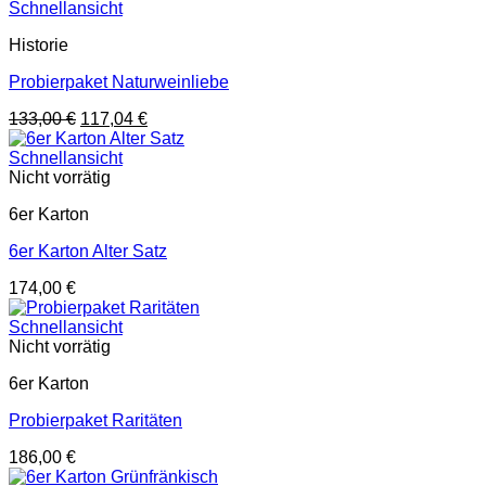
Schnellansicht
Historie
Probierpaket Naturweinliebe
Ursprünglicher
Aktueller
133,00
€
117,04
€
Preis
Preis
war:
ist:
Schnellansicht
133,00 €
117,04 €.
Nicht vorrätig
6er Karton
6er Karton Alter Satz
174,00
€
Schnellansicht
Nicht vorrätig
6er Karton
Probierpaket Raritäten
186,00
€