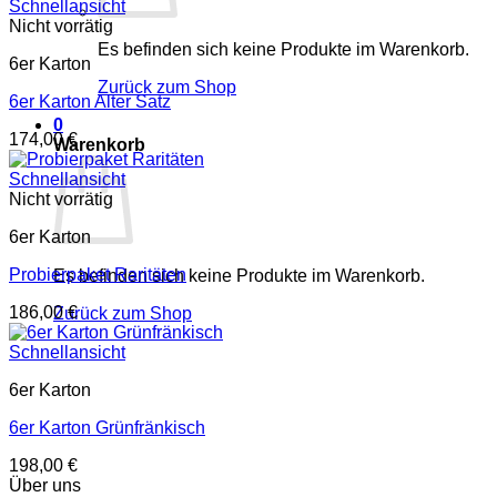
Schnellansicht
Nicht vorrätig
Es befinden sich keine Produkte im Warenkorb.
6er Karton
Zurück zum Shop
6er Karton Alter Satz
0
174,00
€
Warenkorb
Schnellansicht
Nicht vorrätig
6er Karton
Probierpaket Raritäten
Es befinden sich keine Produkte im Warenkorb.
186,00
€
Zurück zum Shop
Schnellansicht
6er Karton
6er Karton Grünfränkisch
198,00
€
Über uns