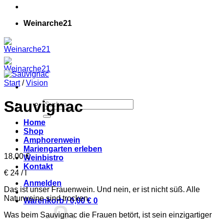
Weinarche21
Start
/
Vision
Sauvignac
Suchen
nach:
Home
Shop
Amphorenwein
Mariengarten erleben
18,00
€
Weinbistro
Kontakt
€ 24 / l
Anmelden
Das ist unser Frauenwein. Und nein, er ist nicht süß. Alle
Naturweine sind trocken.
Warenkorb /
0,00
€
0
Was beim Sauvignac die Frauen betört, ist sein einzigartiger