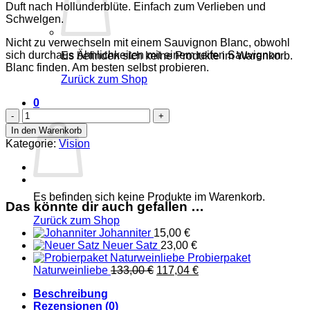
Duft nach Hollunderblüte. Einfach zum Verlieben und
Schwelgen.
Nicht zu verwechseln mit einem Sauvignon Blanc, obwohl
sich durchaus Ähnlichkeiten mit einem reifen Sauvignon
Es befinden sich keine Produkte im Warenkorb.
Blanc finden. Am besten selbst probieren.
Zurück zum Shop
0
Sauvignac
Warenkorb
Menge
In den Warenkorb
Kategorie:
Vision
Es befinden sich keine Produkte im Warenkorb.
Das könnte dir auch gefallen …
Zurück zum Shop
Johanniter
15,00
€
Neuer Satz
23,00
€
Probierpaket
Ursprünglicher
Aktueller
Naturweinliebe
133,00
€
117,04
€
Preis
Preis
Beschreibung
war:
ist:
Rezensionen (0)
133,00 €
117,04 €.