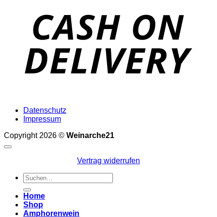
D
Datenschutz
Impressum
Copyright 2026 ©
Weinarche21
Vertrag widerrufen
Suchen
nach:
Home
Shop
Amphorenwein