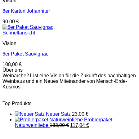
Vision
6er Karton Johanniter
90,00
€
Schnellansicht
Vision
6er Paket Sauvignac
108,00
€
Über uns
Weinarche21 ist eine Vision für die Zukunft des nachhaltigen
Weinbaus und ein Neues Miteinander von Mensch-Erde-
Kosmos.
Top Produkte
Neuer Satz
23,00
€
Probierpaket
Ursprünglicher
Aktueller
Naturweinliebe
133,00
€
117,04
€
Preis
Preis
war:
ist: