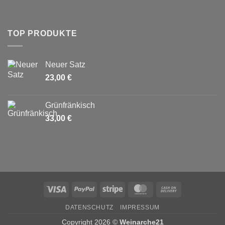
TOP PRODUKTE
Neuer Satz
23,00
€
Grünfränkisch
33,00
€
Visa
PayPal
Stripe
MasterCard
Cash
On
DATENSCHUTZ
IMPRESSUM
Delivery
Copyright 2026 ©
Weinarche21