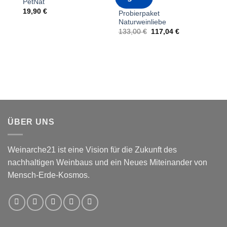
PetNat
HISTORIE
19,90
€
Probierpaket
Naturweinliebe
Ursprünglicher
Aktueller
133,00
€
117,04
€
Preis
Preis
war:
ist:
133,00 €
117,04 €.
ÜBER UNS
Weinarche21 ist eine Vision für die Zukunft des
nachhaltigen Weinbaus und ein Neues Miteinander von
Mensch-Erde-Kosmos.