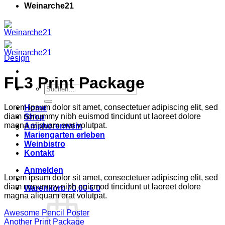
Weinarche21
Design
FL3 Print Package
Suchen
nach:
Lorem ipsum dolor sit amet, consectetuer adipiscing elit, sed
Home
diam nonummy nibh euismod tincidunt ut laoreet dolore
Shop
magna aliquam erat volutpat.
Amphorenwein
Mariengarten erleben
Weinbistro
Kontakt
Anmelden
Lorem ipsum dolor sit amet, consectetuer adipiscing elit, sed
diam nonummy nibh euismod tincidunt ut laoreet dolore
Warenkorb /
0,00
€
0
magna aliquam erat volutpat.
Awesome Pencil Poster
Another Print Package