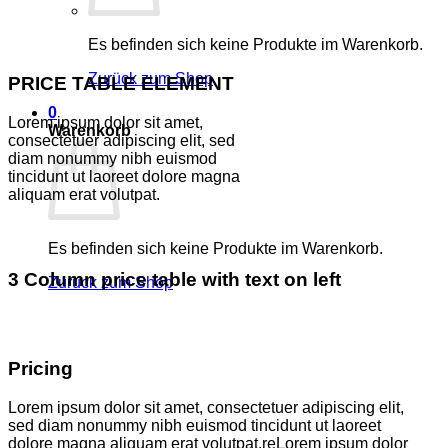
Es befinden sich keine Produkte im Warenkorb.
Zurück zum Shop
PRICE TABLE ELEMENT
0
Lorem ipsum dolor sit amet,
Warenkorb
consectetuer adipiscing elit, sed
diam nonummy nibh euismod
tincidunt ut laoreet dolore magna
aliquam erat volutpat.
Es befinden sich keine Produkte im Warenkorb.
3 Column price table with text on left
Zurück zum Shop
Pricing
Lorem ipsum dolor sit amet, consectetuer adipiscing elit,
sed diam nonummy nibh euismod tincidunt ut laoreet
dolore magna aliquam erat volutpat.reLorem ipsum dolor