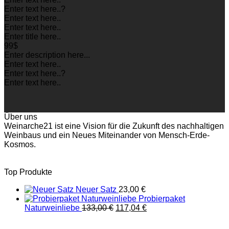
Enter text here..
?
Enter text here..
Enter text here..
Enter title here..
99$
Enter description here...
Enter text here..
Enter text here..
?
Enter text here..
Über uns
Weinarche21 ist eine Vision für die Zukunft des nachhaltigen
Weinbaus und ein Neues Miteinander von Mensch-Erde-
Kosmos.
Top Produkte
Neuer Satz
23,00
€
Probierpaket
Ursprünglicher
Aktueller
Naturweinliebe
133,00
€
117,04
€
Preis
Preis
war:
ist: