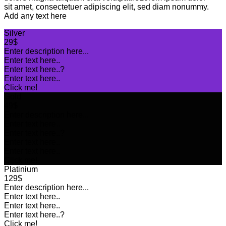
sit amet, consectetuer adipiscing elit, sed diam nonummy.
Add any text here
Silver
29$
Enter description here...
Enter text here..
Enter text here..
?
Enter text here..
Click me!
Gold
49$
Enter description here...
Enter text here..
Enter text here..
?
Enter text here..
Enter text here..
Click me!
Platinium
129$
Enter description here...
Enter text here..
Enter text here..
Enter text here..
?
Click me!