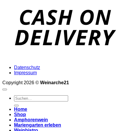
D
Datenschutz
Impressum
Copyright 2026 ©
Weinarche21
Suchen
nach:
Home
Shop
Amphorenwein
Mariengarten erleben
Weinbistro